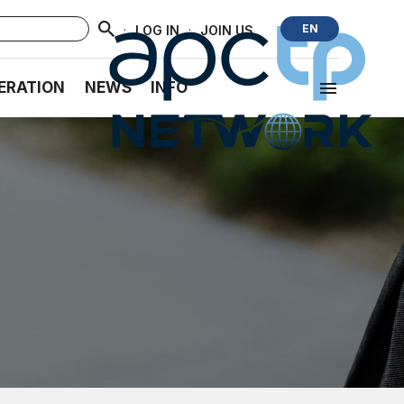
·
·
EN
LOG IN
JOIN US
ERATION
NEWS
INFO