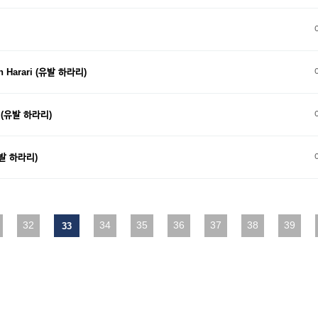
 Harari (유발 하라리)
 (유발 하라리)
유발 하라리)
다음
32
맨끝
34
35
36
37
38
39
33