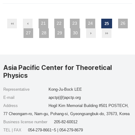
21
22
23
24
26
25
27
28
29
30
Asia Pacific Center for Theoretical
Physics
Representative
Kong-Ju-Bock LEE
E-mail
apctp(@)apctp.org
Address
Hogil Kim Memorial Building #501 POSTECH,
77 Cheongam-ro, Nam-gu, Pohang-si, Gyeongsangbuk-do, 37673, Korea
Business license number
205-82-60012
TEL | FAX
054-279-8661~5 | 054-279-8679