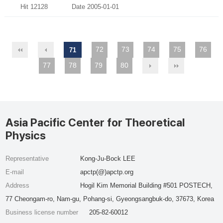
Hit 12128
Date 2005-01-01
72
73
74
75
76
71
77
78
79
80
Asia Pacific Center for Theoretical
Physics
Representative
Kong-Ju-Bock LEE
E-mail
apctp(@)apctp.org
Address
Hogil Kim Memorial Building #501 POSTECH,
77 Cheongam-ro, Nam-gu, Pohang-si, Gyeongsangbuk-do, 37673, Korea
Business license number
205-82-60012