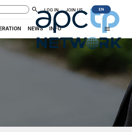
·
·
EN
LOG IN
JOIN US
ERATION
NEWS
INFO