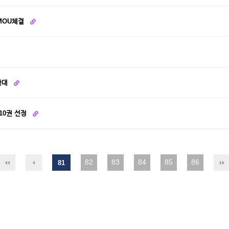
MOU체결
확대
10권 선정
82
83
84
85
86
81