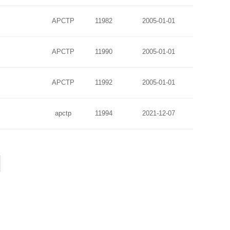
APCTP
11982
2005-01-01
APCTP
11990
2005-01-01
APCTP
11992
2005-01-01
apctp
11994
2021-12-07