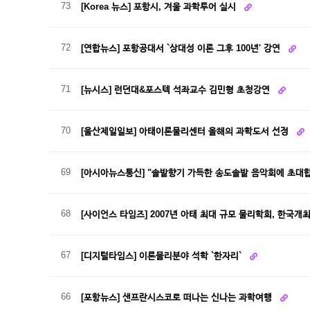
73
[Korea 뉴스] 포항시, 겨울 과학투어 실시
72
[연합뉴스] 포항공대서 `상대성 이론 그후 100년' 강연
71
[뉴시스] 런던대&포스텍 석좌교수 김민형 초청강연
70
[울산제일일보] 아태이론물리센터 올해의 과학도서 선정
69
[아시아뉴스통신] "솔밭향기 가득한 송도솔밭 음악회에 초대
68
[사이언스 타임즈] 2007년 아태 최대 규모 물리학회, 한국개
67
[디지털타임스] 이론물리분야 석학 `한자리`
66
[포항뉴스] 샌프란시스코로 떠나는 신나는 과학여행