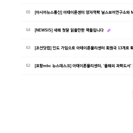
65
[아시아뉴스통신] 아태이론센터 양자역학 닐스보어연구소와 
64
[NEWSIS] 새해 첫달 읽을만한 책들입니다
63
[조선닷컴] 인도 가입으로 아태이론물리센터 회원국 13개로 
62
[포항mbc 뉴스데스크] 아태이론물리센터, '올해의 과학도서' 
이전
맨끝