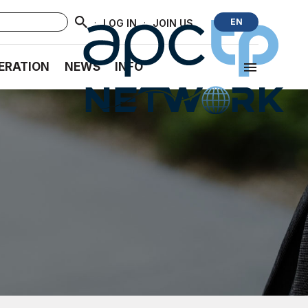
·
·
EN
LOG IN
JOIN US
ERATION
NEWS
INFO