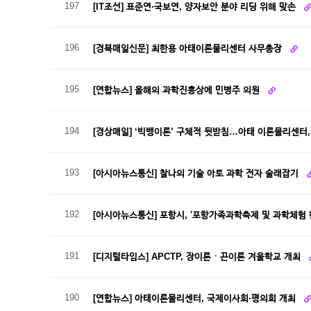
197
[IT조선] 표준연·국보연, 양자보안 분야 리딩 위해 맞손
196
[경북매일신문] 최한용 아태이론물리센터 사무총장
195
[연합뉴스] 올해의 과학진흥상에 민병주 의원
194
[경상매일] ‘빅뱅이론’ 구체적 뒷받침…아태 이론물리센터
193
[아시아뉴스통신] 찰나의 기술 아토 과학 전자 술래잡기
192
[아시아뉴스통신] 포항시, '포항가족과학축제 및 과학체험
191
[디지털타임스] APCTP, 장이론ㆍ끈이론 겨울학교 개최
190
[연합뉴스] 아태이론물리센터, 국제이사회·평의회 개최