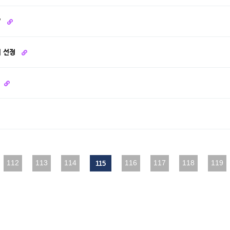
’
서 선정
112
다음
113
맨끝
114
116
117
118
119
115