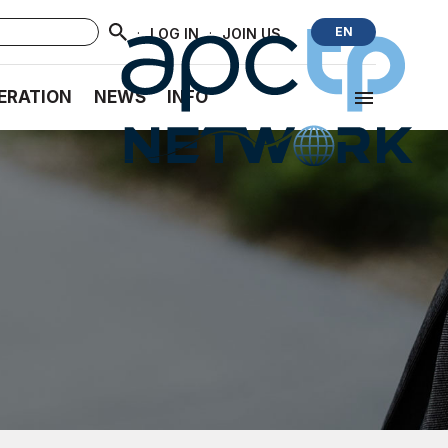
·
·
EN
LOG IN
JOIN US
ERATION
NEWS
INFO