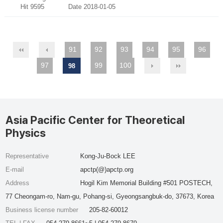
Hit 9595
Date 2018-01-05
91
92
93
94
95
96
97
99
100
98
Asia Pacific Center for Theoretical
Physics
Representative
Kong-Ju-Bock LEE
E-mail
apctp(@)apctp.org
Address
Hogil Kim Memorial Building #501 POSTECH,
77 Cheongam-ro, Nam-gu, Pohang-si, Gyeongsangbuk-do, 37673, Korea
Business license number
205-82-60012