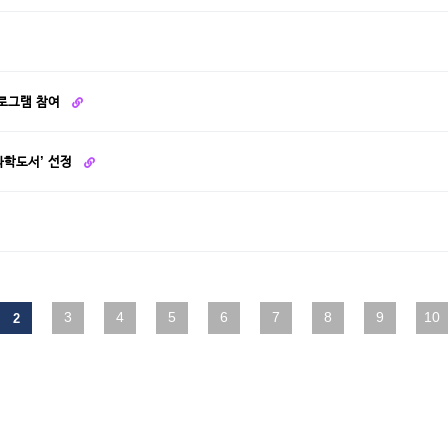
프로그램 참여
 과학도서’ 선정
맨끝
3
4
5
6
7
8
9
10
2