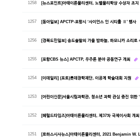
1258
[뉴스포인트]아태이론물리센터, 노벨물리학상 수상자 조지
1257
[동아일보] APCTP-포항시 ‘사이언스 인 시티홀 Ⅱ’ 행사
1256
[경북도민일보] 송도솔밭의 가을 밤하늘, 하모니카 소리로
1255
[포항CBS 뉴스] APCTP, 우주론 분야 공동연구 개최
1254
[이데일리] (포토)롯데장학재단, 이공계 학술대회 지원
1253
[어린이신문]서울시립과학관, 청소년 과학 관심 증진 위한 
1252
[헤럴드타임즈]아태이론물리센터, 제37차 국제이사회 개
1251
[로하스시사뉴스]아태이론물리센터, 2021 Benjamin W. Le