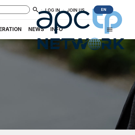
·
·
EN
LOG IN
JOIN US
ERATION
NEWS
INFO