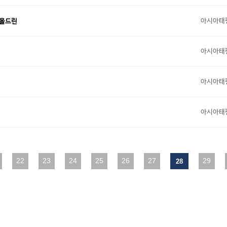
아시아태
 올드린
아시아태
아시아태
아시아태
다음
22
맨끝
23
24
25
26
27
29
28