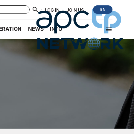
·
·
EN
LOG IN
JOIN US
ERATION
NEWS
INFO