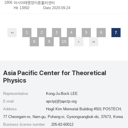
1806
아시아태평양이론물리센터
Hit 13892
Date 2020-09-24
1
2
3
4
5
6
7
8
9
10
Asia Pacific Center for Theoretical
Physics
Representative
Kong-Ju-Bock LEE
E-mail
apctp(@)apctp.org
Address
Hogil Kim Memorial Building #501 POSTECH,
77 Cheongam-ro, Nam-gu, Pohang-si, Gyeongsangbuk-do, 37673, Korea
Business license number
205-82-60012