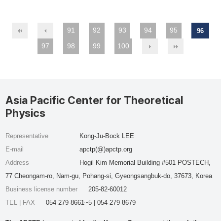
91
92
93
94
95
96
97
98
99
100
Asia Pacific Center for Theoretical
Physics
Representative
Kong-Ju-Bock LEE
E-mail
apctp(@)apctp.org
Address
Hogil Kim Memorial Building #501 POSTECH,
77 Cheongam-ro, Nam-gu, Pohang-si, Gyeongsangbuk-do, 37673, Korea
Business license number
205-82-60012
TEL | FAX
054-279-8661~5 | 054-279-8679