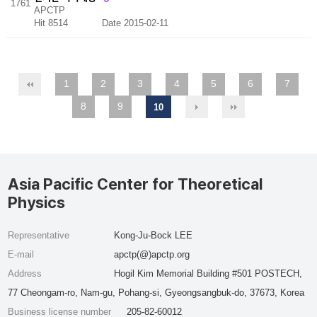
1761
APCTP
Hit 8514
Date 2015-02-11
1
2
3
4
5
6
7
8
9
10
Asia Pacific Center for Theoretical
Physics
Representative
Kong-Ju-Bock LEE
E-mail
apctp(@)apctp.org
Address
Hogil Kim Memorial Building #501 POSTECH,
77 Cheongam-ro, Nam-gu, Pohang-si, Gyeongsangbuk-do, 37673, Korea
Business license number
205-82-60012