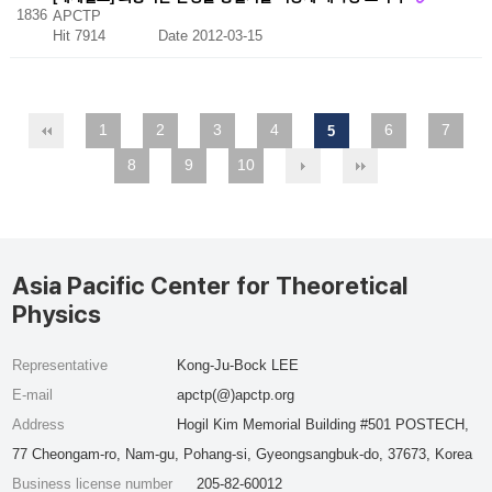
1836
APCTP
Hit 7914
Date 2012-03-15
1
2
3
4
6
7
5
8
9
10
Asia Pacific Center for Theoretical
Physics
Representative
Kong-Ju-Bock LEE
E-mail
apctp(@)apctp.org
Address
Hogil Kim Memorial Building #501 POSTECH,
77 Cheongam-ro, Nam-gu, Pohang-si, Gyeongsangbuk-do, 37673, Korea
Business license number
205-82-60012