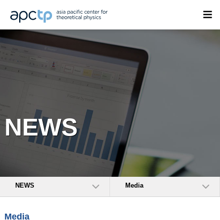
NEWS
NEWS
Media
Media