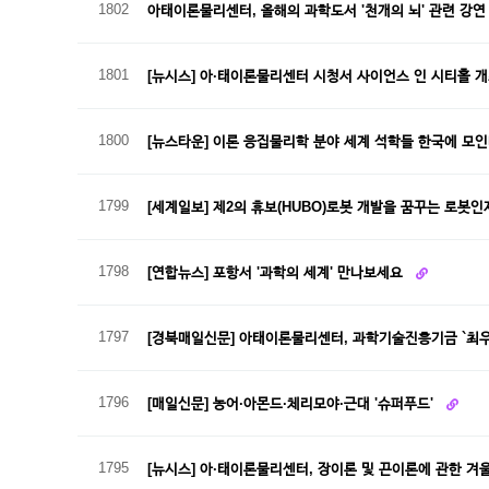
1802
아태이론물리센터, 올해의 과학도서 '천개의 뇌' 관련 강연
1801
[뉴시스] 아·태이론물리센터 시청서 사이언스 인 시티홀 
1800
[뉴스타운] 이론 응집물리학 분야 세계 석학들 한국에 모
1799
[세계일보] 제2의 휴보(HUBO)로봇 개발을 꿈꾸는 로봇
1798
[연합뉴스] 포항서 '과학의 세계' 만나보세요
1797
[경북매일신문] 아태이론물리센터, 과학기술진흥기금 `최우
1796
[매일신문] 농어·아몬드·체리모야·근대 '슈퍼푸드'
1795
[뉴시스] 아·태이론물리센터, 장이론 및 끈이론에 관한 