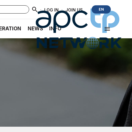
·
·
EN
LOG IN
JOIN US
ERATION
NEWS
INFO