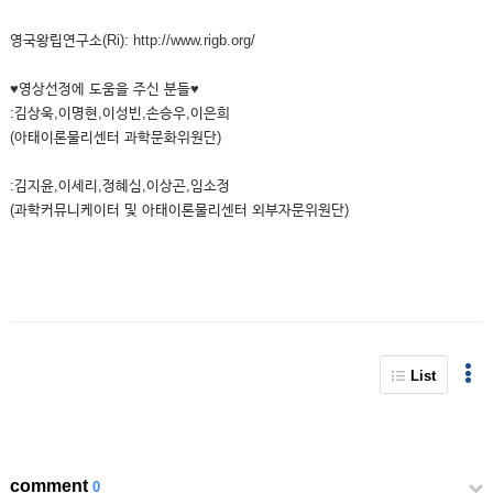
영국왕립연구소(Ri): http://www.rigb.org/
♥영상선정에 도움을 주신 분들♥
:김상욱,이명현,이성빈,손승우,이은희
(아태이론물리센터 과학문화위원단)
:김지윤,이세리,정혜심,이상곤,임소정
(과학커뮤니케이터 및 아태이론물리센터 외부자문위원단)
List
comment
0