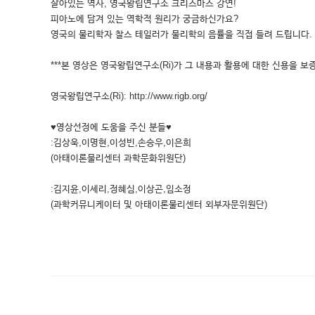
살아있는 역사, 영국왕립연구소 크리스마스 강연!
피아노에 담겨 있는 역학적 원리가 궁금하신가요?
영국의 물리학자 찰스 테일러가 물리학의 음률을 직접 들려 드립니다.
***본 영상은 영국왕립연구소(Ri)가 그 내용과 활용에 대한 신용을 보증
영국왕립연구소(Ri): http://www.rigb.org/
♥영상선정에 도움을 주신 분들♥
:김상욱,이명현,이성빈,손승우,이은희
(아태이론물리센터 과학문화위원단)
:김지윤,이세리,정혜심,이상곤,임소정
(과학커뮤니케이터 및 아태이론물리센터 외부자문위원단)