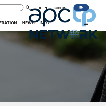
·
·
EN
LOG IN
JOIN US
ERATION
NEWS
INFO