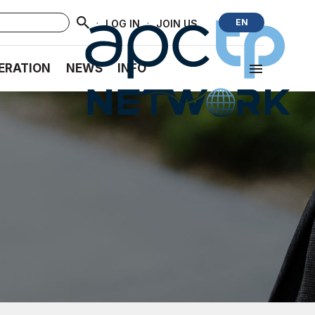
·
·
EN
LOG IN
JOIN US
ERATION
NEWS
INFO