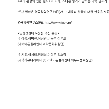
<우리 본성의 선한 천사>의 저자, 스티븐 핑커가 말하는 과학 글쓰기.
***본 영상은 영국왕립연구소(Ri)가 그 내용과 활용에 대한 신용을 보증
영국왕립연구소(Ri): http://www.rigb.org/
♥영상선정에 도움을 주신 분들♥
:김상욱,이명현,이성빈,손승우,이은희
(아태이론물리센터 과학문화위원단)
:김지윤,이세리,정혜심,이상곤,임소정
(과학커뮤니케이터 및 아태이론물리센터 외부자문위원단)