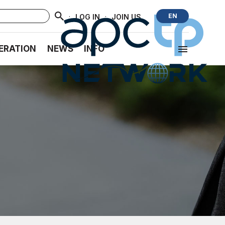
·
·
EN
LOG IN
JOIN US
ERATION
NEWS
INFO