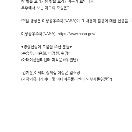
창 밖을 보라♪ 창 밖을 보라♪ 지구가 보인다♬
우주에서 보는 지구의 모습은?
***본 영상은 미항공우주국(NASA)이 그 내용과 활용에 대한 신용을 
미항공우주국(NASA): https://www.nasa.gov/
♥영상선정에 도움을 주신 분들♥
:손승우, 이은희, 이정원, 황정아
(아태이론물리센터 과학문화위원단)
:김지윤,이세리,정혜심,이상곤,임소정
(과학커뮤니케이터 및 아태이론물리센터 외부자문위원단)