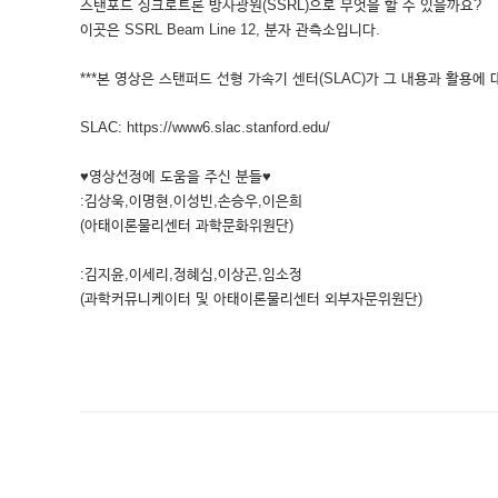
스탠포드 싱크로트론 방사광원(SSRL)으로 무엇을 할 수 있을까요?
이곳은 SSRL Beam Line 12, 분자 관측소입니다.
***본 영상은 스탠퍼드 선형 가속기 센터(SLAC)가 그 내용과 활용에 
SLAC: https://www6.slac.stanford.edu/
♥영상선정에 도움을 주신 분들♥
:김상욱,이명현,이성빈,손승우,이은희
(아태이론물리센터 과학문화위원단)
:김지윤,이세리,정혜심,이상곤,임소정
(과학커뮤니케이터 및 아태이론물리센터 외부자문위원단)