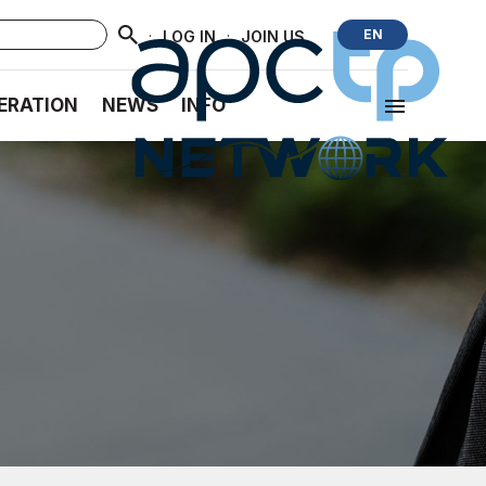
·
·
EN
LOG IN
JOIN US
ERATION
NEWS
INFO