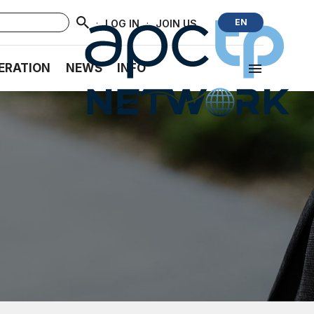
·
·
EN
LOG IN
JOIN US
ERATION
NEWS
INFO