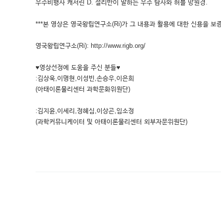
우주비행사 캐서린 D. 설리반이 말하는 우주 탐사와 허블 망원경.
***본 영상은 영국왕립연구소(Ri)가 그 내용과 활용에 대한 신용을 보증
영국왕립연구소(Ri): http://www.rigb.org/
♥영상선정에 도움을 주신 분들♥
:김상욱,이명현,이성빈,손승우,이은희
(아태이론물리센터 과학문화위원단)
:김지윤,이세리,정혜심,이상곤,임소정
(과학커뮤니케이터 및 아태이론물리센터 외부자문위원단)