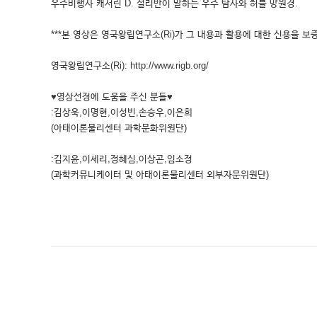
우주비행사 캐서린 D. 설리반이 말하는 우주 탐사와 허블 망원경.
***본 영상은 영국왕립연구소(Ri)가 그 내용과 활용에 대한 신용을 보증
영국왕립연구소(Ri): http://www.rigb.org/
♥영상선정에 도움을 주신 분들♥
:김상욱,이명현,이성빈,손승우,이은희
(아태이론물리센터 과학문화위원단)
:김지윤,이세리,정혜심,이상곤,임소정
(과학커뮤니케이터 및 아태이론물리센터 외부자문위원단)