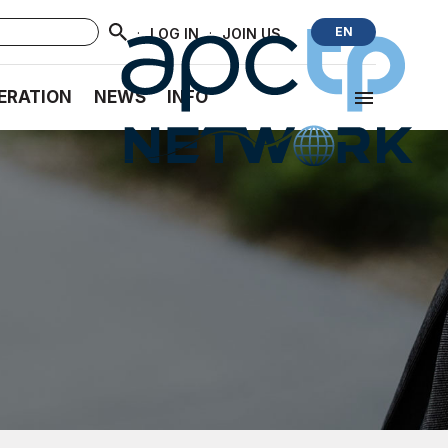
·
·
EN
LOG IN
JOIN US
ERATION
NEWS
INFO