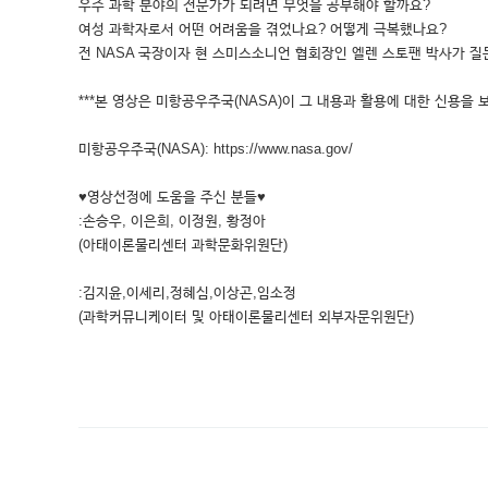
우주 과학 분야의 전문가가 되려면 무엇을 공부해야 할까요?
여성 과학자로서 어떤 어려움을 겪었나요? 어떻게 극복했나요?
전 NASA 국장이자 현 스미스소니언 협회장인 엘렌 스토팬 박사가 질
***본 영상은 미항공우주국(NASA)이 그 내용과 활용에 대한 신용을 
미항공우주국(NASA): https://www.nasa.gov/
♥영상선정에 도움을 주신 분들♥
:손승우, 이은희, 이정원, 황정아
(아태이론물리센터 과학문화위원단)
:김지윤,이세리,정혜심,이상곤,임소정
(과학커뮤니케이터 및 아태이론물리센터 외부자문위원단)