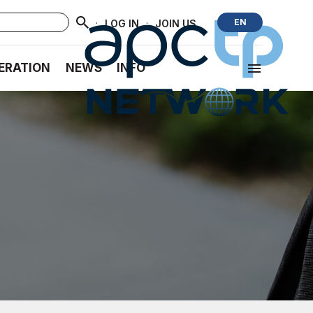
·
·
EN
LOG IN
JOIN US
ERATION
NEWS
INFO