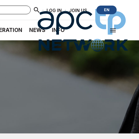
·
·
EN
LOG IN
JOIN US
ERATION
NEWS
INFO