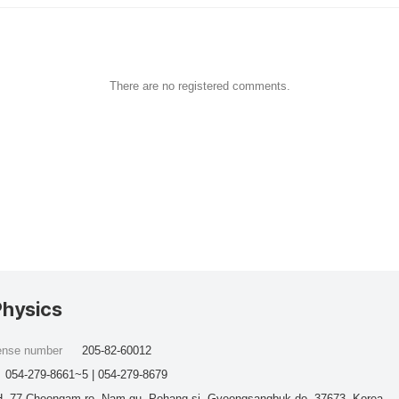
There are no registered comments.
Physics
cense number
205-82-60012
054-279-8661~5 | 054-279-8679
, 77 Cheongam-ro, Nam-gu, Pohang-si, Gyeongsangbuk-do, 37673, Korea