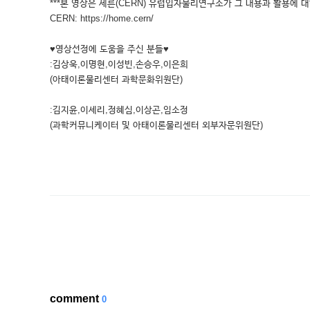
***본 영상은 세른(CERN) 유럽입자물리연구소가 그 내용과 활용에 대
CERN: https://home.cern/
♥영상선정에 도움을 주신 분들♥
:김상욱,이명현,이성빈,손승우,이은희
(아태이론물리센터 과학문화위원단)
:김지윤,이세리,정혜심,이상곤,임소정
(과학커뮤니케이터 및 아태이론물리센터 외부자문위원단)
comment
0