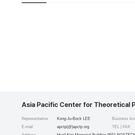
Asia Pacific Center for Theoretical 
Representative
Kong-Ju-Bock LEE
Business li
E-mail
apctp(@)apctp.org
TEL | FAX
Address
Hogil Kim Memorial Building #501 POSTECH