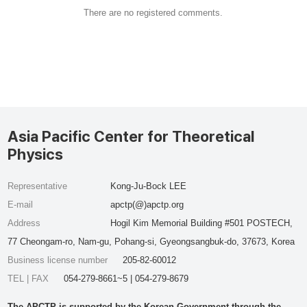
There are no registered comments.
Asia Pacific Center for Theoretical
Physics
Representative
Kong-Ju-Bock LEE
E-mail
apctp(@)apctp.org
Address
Hogil Kim Memorial Building #501 POSTECH,
77 Cheongam-ro, Nam-gu, Pohang-si, Gyeongsangbuk-do, 37673, Korea
Business license number
205-82-60012
TEL | FAX
054-279-8661~5 | 054-279-8679
The APCTP is supported by the Korean Government through the