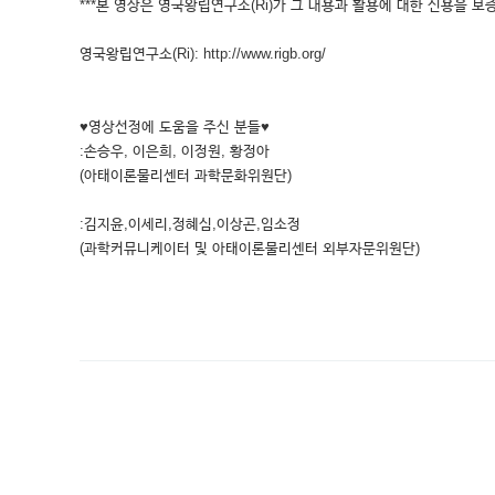
***본 영상은 영국왕립연구소(Ri)가 그 내용과 활용에 대한 신용을 보증
영국왕립연구소(Ri): http://www.rigb.org/
♥영상선정에 도움을 주신 분들♥
:손승우, 이은희, 이정원, 황정아
(아태이론물리센터 과학문화위원단)
:김지윤,이세리,정혜심,이상곤,임소정
(과학커뮤니케이터 및 아태이론물리센터 외부자문위원단)