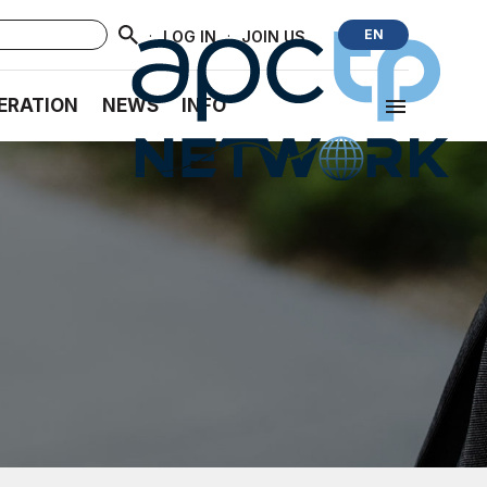
·
·
EN
LOG IN
JOIN US
ERATION
NEWS
INFO