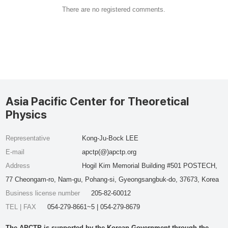
There are no registered comments.
Asia Pacific Center for Theoretical
Physics
Representative
Kong-Ju-Bock LEE
E-mail
apctp(@)apctp.org
Address
Hogil Kim Memorial Building #501 POSTECH,
77 Cheongam-ro, Nam-gu, Pohang-si, Gyeongsangbuk-do, 37673, Korea
Business license number
205-82-60012
TEL | FAX
054-279-8661~5 | 054-279-8679
The APCTP is supported by the Korean Government through the