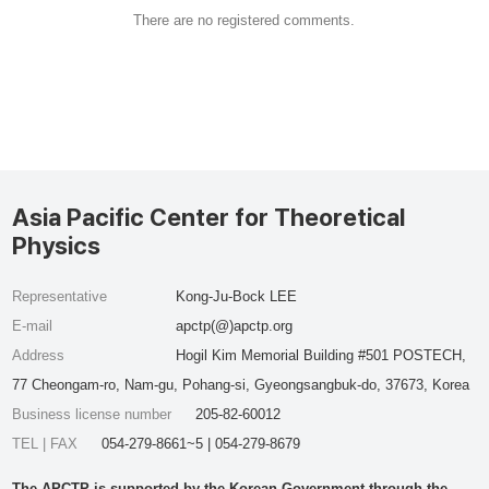
There are no registered comments.
Asia Pacific Center for Theoretical
Physics
Representative
Kong-Ju-Bock LEE
E-mail
apctp(@)apctp.org
Address
Hogil Kim Memorial Building #501 POSTECH,
77 Cheongam-ro, Nam-gu, Pohang-si, Gyeongsangbuk-do, 37673, Korea
Business license number
205-82-60012
TEL | FAX
054-279-8661~5 | 054-279-8679
The APCTP is supported by the Korean Government through the