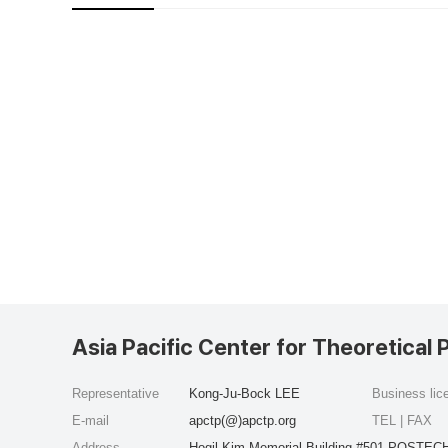
Asia Pacific Center for Theoretical 
Representative
Kong-Ju-Bock LEE
Business li
E-mail
apctp(@)apctp.org
TEL | FAX
Address
Hogil Kim Memorial Building #501 POSTECH