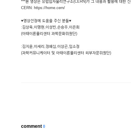
***본 영상은 유럽입자물리연구소(CERN)가 그 내용과 활용에 대한 신
CERN: https://home.cern/
♥영상선정에 도움을 주신 분들♥
:김상욱,이명현,이성빈,손승우,이은희
(아태이론물리센터 과학문화위원단)
:김지윤,이세리,정혜심,이상곤,임소정
(과학커뮤니케이터 및 아태이론물리센터 외부자문위원단)
comment
0