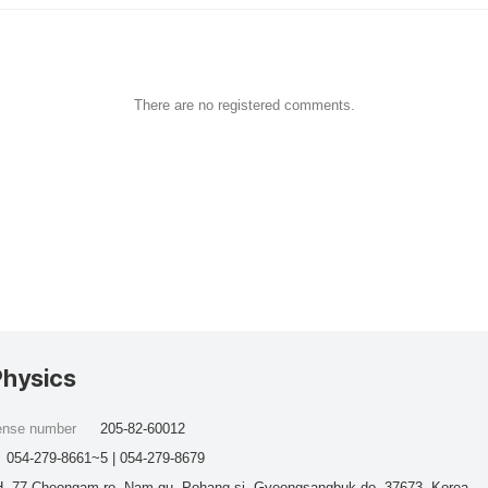
There are no registered comments.
Physics
cense number
205-82-60012
054-279-8661~5 | 054-279-8679
, 77 Cheongam-ro, Nam-gu, Pohang-si, Gyeongsangbuk-do, 37673, Korea