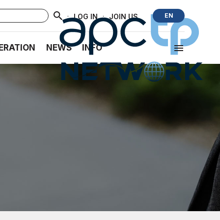
·
·
EN
LOG IN
JOIN US
ERATION
NEWS
INFO