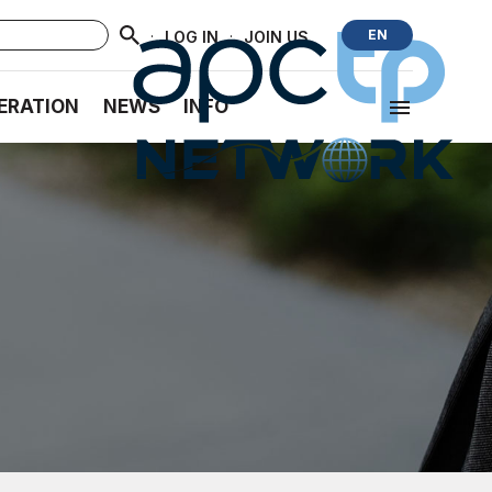
·
·
EN
LOG IN
JOIN US
ERATION
NEWS
INFO