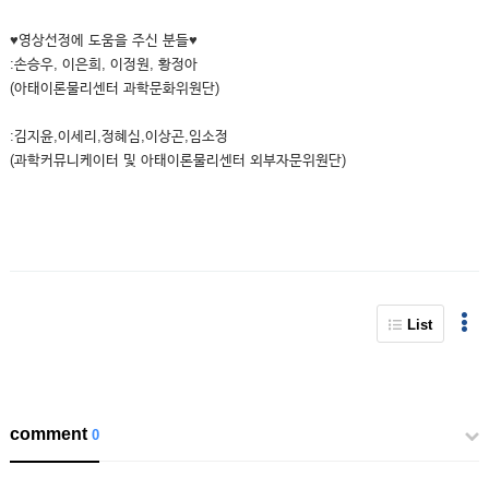
♥영상선정에 도움을 주신 분들♥
:손승우, 이은희, 이정원, 황정아
(아태이론물리센터 과학문화위원단)
:김지윤,이세리,정혜심,이상곤,임소정
(과학커뮤니케이터 및 아태이론물리센터 외부자문위원단)
List
comment
0