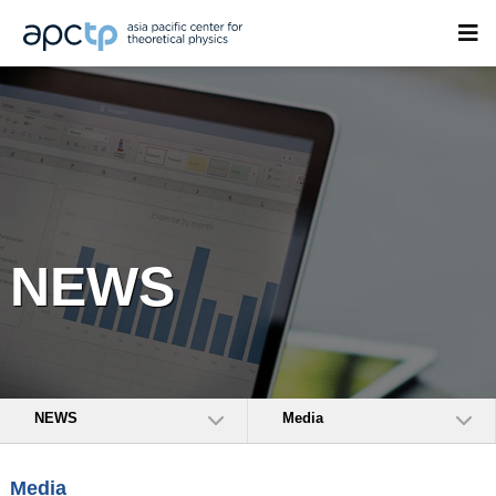
NEWS
NEWS
Media
Media