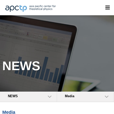
NEWS
NEWS
Media
Media