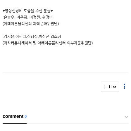
♥영상선정에 도움을 주신 분들♥
:손승우, 이은희, 이정원, 황정아
(아태이론물리센터 과학문화위원단)
:김지윤,이세리,정혜심,이상곤,임소정
(과학커뮤니케이터 및 아태이론물리센터 외부자문위원단)
List
comment
0