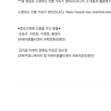
***본 영상은 스탠퍼드 선형 가속기 센터(SLAC)가 그 내용과 활용에 
스탠퍼드 선형 가속기 센터(SLAC): https://www6.slac.stanford.edu
♥영상선정에 도움을 주신 분들♥
:손승우, 이은희, 이정원, 황정아
(아태이론물리센터 과학문화위원단)
:김지윤,이세리,정혜심,이상곤,임소정
(과학커뮤니케이터 및 아태이론물리센터 외부자문위원단)