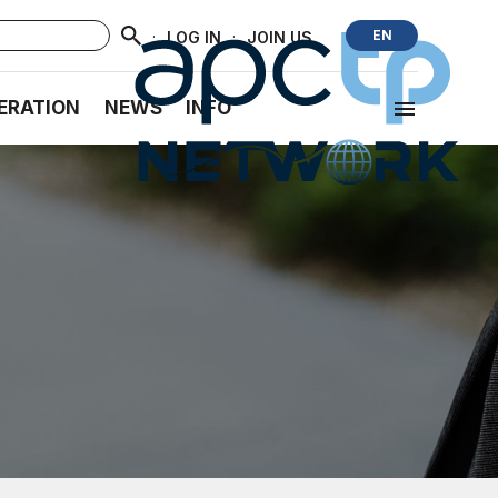
·
·
EN
LOG IN
JOIN US
ERATION
NEWS
INFO