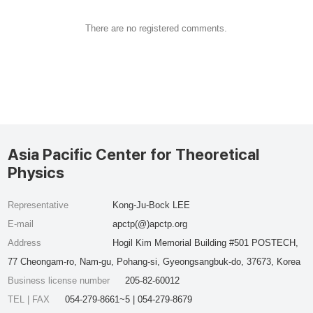
There are no registered comments.
Asia Pacific Center for Theoretical
Physics
Representative
Kong-Ju-Bock LEE
E-mail
apctp(@)apctp.org
Address
Hogil Kim Memorial Building #501 POSTECH,
77 Cheongam-ro, Nam-gu, Pohang-si, Gyeongsangbuk-do, 37673, Korea
Business license number
205-82-60012
TEL | FAX
054-279-8661~5 | 054-279-8679