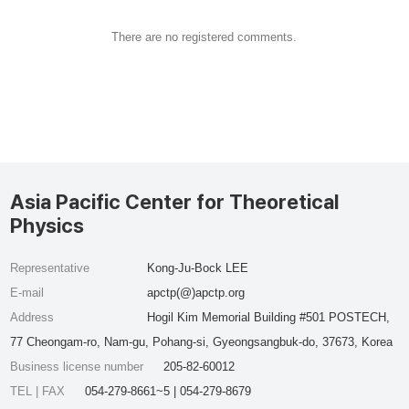
There are no registered comments.
Asia Pacific Center for Theoretical
Physics
Representative
Kong-Ju-Bock LEE
E-mail
apctp(@)apctp.org
Address
Hogil Kim Memorial Building #501 POSTECH,
77 Cheongam-ro, Nam-gu, Pohang-si, Gyeongsangbuk-do, 37673, Korea
Business license number
205-82-60012
TEL | FAX
054-279-8661~5 | 054-279-8679