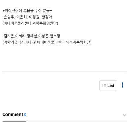
♥영상선정에 도움을 주신 분들♥
:손승우, 이은희, 이정원, 황정아
(아태이론물리센터 과학문화위원단)
:김지윤,이세리,정혜심,이상곤,임소정
(과학커뮤니케이터 및 아태이론물리센터 외부자문위원단)
List
comment
0