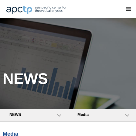
NEWS
NEWS
Media
Media