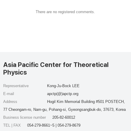
There are no registered comments.
Asia Pacific Center for Theoretical
Physics
Representative
Kong-Ju-Bock LEE
E-mail
apctp(@)apctp.org
Address
Hogil Kim Memorial Building #501 POSTECH,
77 Cheongam-ro, Nam-gu, Pohang-si, Gyeongsangbuk-do, 37673, Korea
Business license number
205-82-60012
TEL | FAX
054-279-8661~5 | 054-279-8679