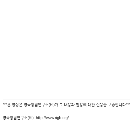
***본 영상은 영국왕립연구소(Ri)가 그 내용과 활용에 대한 신용을 보증합니다***
영국왕립연구소(Ri): http://www.rigb.org/