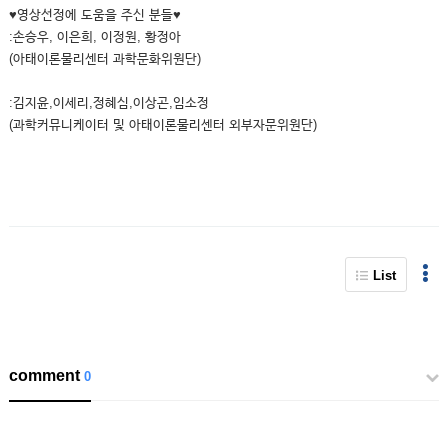
♥영상선정에 도움을 주신 분들♥
:손승우, 이은희, 이정원, 황정아
(아태이론물리센터 과학문화위원단)
:김지윤,이세리,정혜심,이상곤,임소정
(과학커뮤니케이터 및 아태이론물리센터 외부자문위원단)
List
comment
0