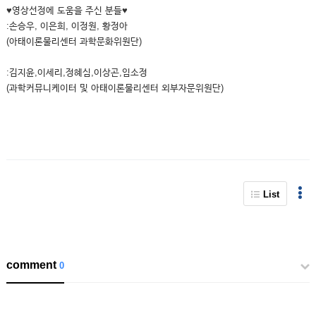
♥영상선정에 도움을 주신 분들♥
:손승우, 이은희, 이정원, 황정아
(아태이론물리센터 과학문화위원단)
:김지윤,이세리,정혜심,이상곤,임소정
(과학커뮤니케이터 및 아태이론물리센터 외부자문위원단)
List
comment
0