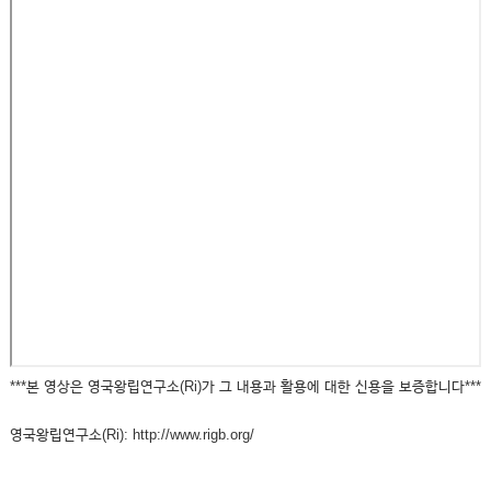
***본 영상은 영국왕립연구소(Ri)가 그 내용과 활용에 대한 신용을 보증합니다***
영국왕립연구소(Ri): http://www.rigb.org/