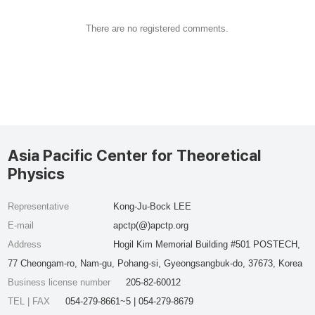
There are no registered comments.
Asia Pacific Center for Theoretical
Physics
Representative
Kong-Ju-Bock LEE
E-mail
apctp(@)apctp.org
Address
Hogil Kim Memorial Building #501 POSTECH,
77 Cheongam-ro, Nam-gu, Pohang-si, Gyeongsangbuk-do, 37673, Korea
Business license number
205-82-60012
TEL | FAX
054-279-8661~5 | 054-279-8679