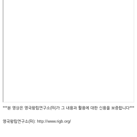
***본 영상은 영국왕립연구소(Ri)가 그 내용과 활용에 대한 신용을 보증합니다***
영국왕립연구소(Ri): http://www.rigb.org/