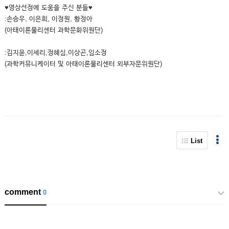
♥영상선정에 도움을 주신 분들♥
:손승우, 이은희, 이정원, 황정아
(아태이론물리센터 과학문화위원단)
:김지윤,이세리,정혜심,이상곤,임소정
(과학커뮤니케이터 및 아태이론물리센터 외부자문위원단)
List
comment
0