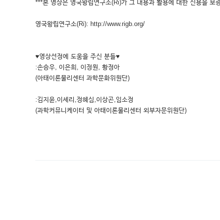
***본 영상은 영국왕립연구소(Ri)가 그 내용과 활용에 대한 신용을 보증
영국왕립연구소(Ri): http://www.rigb.org/
♥영상선정에 도움을 주신 분들♥
:손승우, 이은희, 이정원, 황정아
(아태이론물리센터 과학문화위원단)
:김지윤,이세리,정혜심,이상곤,임소정
(과학커뮤니케이터 및 아태이론물리센터 외부자문위원단)