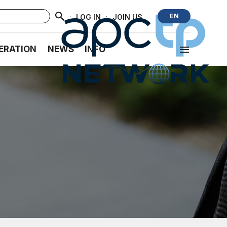
·
·
EN
LOG IN
JOIN US
ERATION
NEWS
INFO