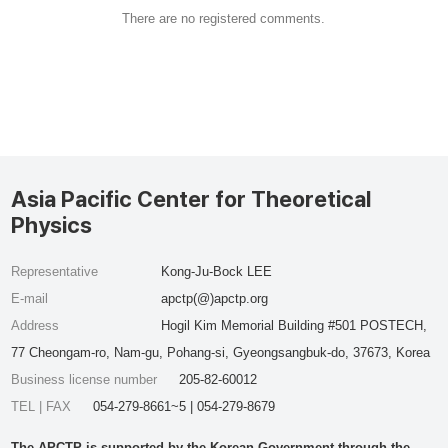
There are no registered comments.
Asia Pacific Center for Theoretical
Physics
Representative
Kong-Ju-Bock LEE
E-mail
apctp(@)apctp.org
Address
Hogil Kim Memorial Building #501 POSTECH,
77 Cheongam-ro, Nam-gu, Pohang-si, Gyeongsangbuk-do, 37673, Korea
Business license number
205-82-60012
TEL | FAX
054-279-8661~5 | 054-279-8679
The APCTP is supported by the Korean Government through the