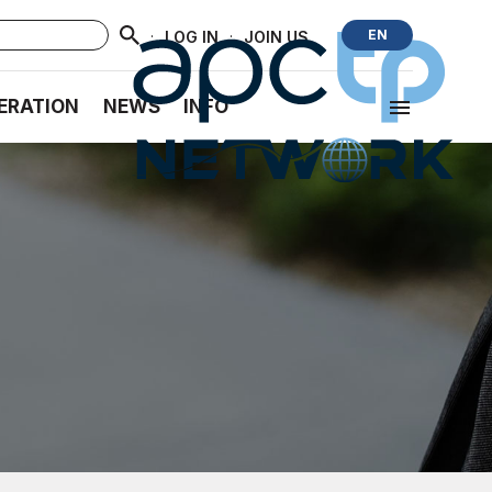
·
·
EN
LOG IN
JOIN US
ERATION
NEWS
INFO