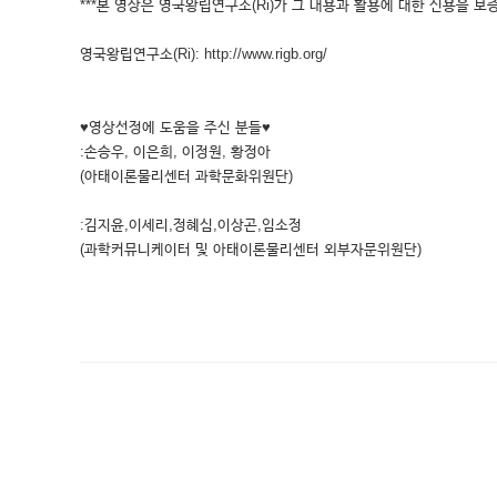
***본 영상은 영국왕립연구소(Ri)가 그 내용과 활용에 대한 신용을 보증
영국왕립연구소(Ri): http://www.rigb.org/
♥영상선정에 도움을 주신 분들♥
:손승우, 이은희, 이정원, 황정아
(아태이론물리센터 과학문화위원단)
:김지윤,이세리,정혜심,이상곤,임소정
(과학커뮤니케이터 및 아태이론물리센터 외부자문위원단)