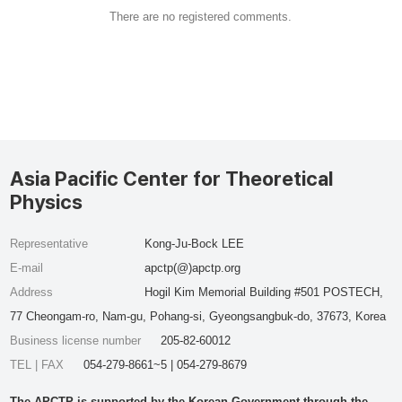
There are no registered comments.
Asia Pacific Center for Theoretical
Physics
Representative
Kong-Ju-Bock LEE
E-mail
apctp(@)apctp.org
Address
Hogil Kim Memorial Building #501 POSTECH,
77 Cheongam-ro, Nam-gu, Pohang-si, Gyeongsangbuk-do, 37673, Korea
Business license number
205-82-60012
TEL | FAX
054-279-8661~5 | 054-279-8679
The APCTP is supported by the Korean Government through the