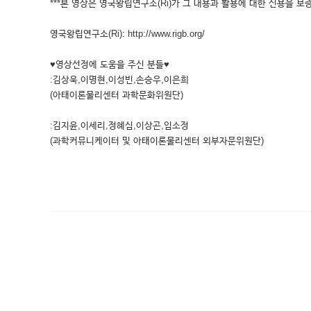
***본 영상은 영국왕립연구소(Ri)가 그 내용과 활용에 대한 신용을 보증
영국왕립연구소(Ri): http://www.rigb.org/
♥영상선정에 도움을 주신 분들♥
:김상욱,이명현,이성빈,손승우,이은희
(아태이론물리센터 과학문화위원단)
:김지윤,이세리,정혜심,이상곤,임소정
(과학커뮤니케이터 및 아태이론물리센터 외부자문위원단)