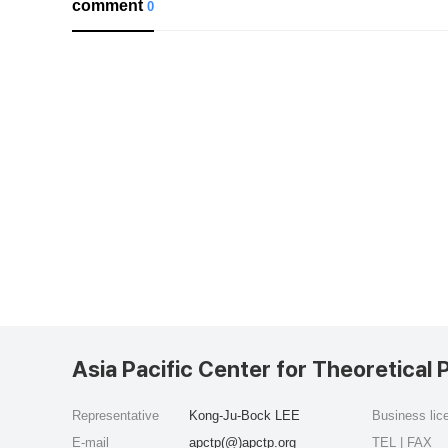
comment
0
Asia Pacific Center for Theoretical 
Representative
Kong-Ju-Bock LEE
Business li
E-mail
apctp(@)apctp.org
TEL | FAX