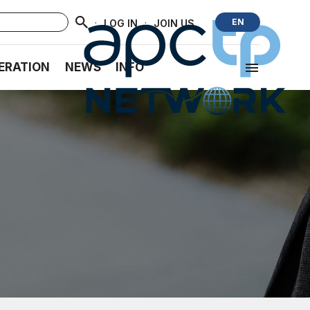
·
·
EN
LOG IN
JOIN US
ERATION
NEWS
INFO