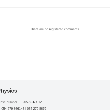
There are no registered comments.
Physics
cense number
205-82-60012
054-279-8661~5 | 054-279-8679