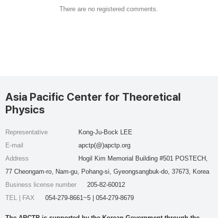
There are no registered comments.
Asia Pacific Center for Theoretical
Physics
Representative
Kong-Ju-Bock LEE
E-mail
apctp(@)apctp.org
Address
Hogil Kim Memorial Building #501 POSTECH,
77 Cheongam-ro, Nam-gu, Pohang-si, Gyeongsangbuk-do, 37673, Korea
Business license number
205-82-60012
TEL | FAX
054-279-8661~5 | 054-279-8679
The APCTP is supported by the Korean Government through the