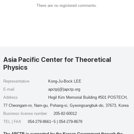
There are no registered comments.
Asia Pacific Center for Theoretical
Physics
Representative
Kong-Ju-Bock LEE
E-mail
apctp(@)apctp.org
Address
Hogil Kim Memorial Building #501 POSTECH,
77 Cheongam-ro, Nam-gu, Pohang-si, Gyeongsangbuk-do, 37673, Korea
Business license number
205-82-60012
TEL | FAX
054-279-8661~5 | 054-279-8679
The APCTP is supported by the Korean Government through the