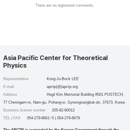
There are no registered comments.
Asia Pacific Center for Theoretical
Physics
Representative
Kong-Ju-Bock LEE
E-mail
apctp(@)apctp.org
Address
Hogil Kim Memorial Building #501 POSTECH,
77 Cheongam-ro, Nam-gu, Pohang-si, Gyeongsangbuk-do, 37673, Korea
Business license number
205-82-60012
TEL | FAX
054-279-8661~5 | 054-279-8679
The APCTP is supported by the Korean Government through the