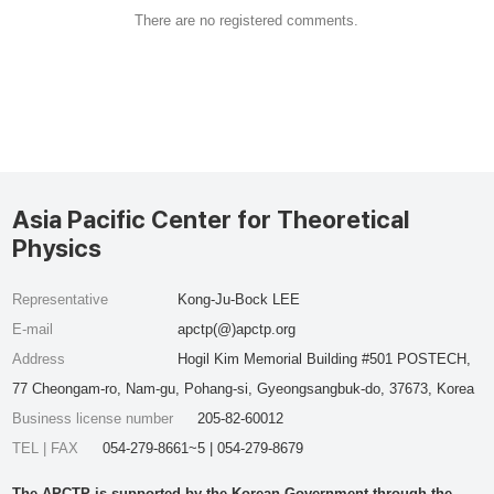
There are no registered comments.
Asia Pacific Center for Theoretical
Physics
Representative
Kong-Ju-Bock LEE
E-mail
apctp(@)apctp.org
Address
Hogil Kim Memorial Building #501 POSTECH,
77 Cheongam-ro, Nam-gu, Pohang-si, Gyeongsangbuk-do, 37673, Korea
Business license number
205-82-60012
TEL | FAX
054-279-8661~5 | 054-279-8679
The APCTP is supported by the Korean Government through the