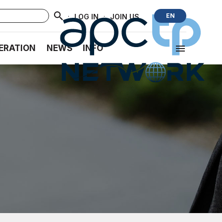
·
·
EN
LOG IN
JOIN US
ERATION
NEWS
INFO