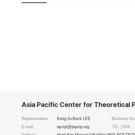
Asia Pacific Center for Theoretical 
Representative
Kong-Ju-Bock LEE
Business li
E-mail
apctp(@)apctp.org
TEL | FAX
Address
Hogil Kim Memorial Building #501 POSTECH