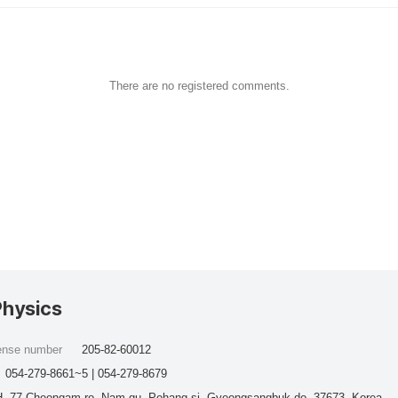
There are no registered comments.
Physics
cense number
205-82-60012
054-279-8661~5 | 054-279-8679
, 77 Cheongam-ro, Nam-gu, Pohang-si, Gyeongsangbuk-do, 37673, Korea