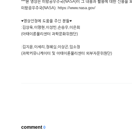
***본 영상은 미항공우주국(NASA)이 그 내용과 활용에 대한 신용을 
미항공우주국(NASA): https://www.nasa.gov/
♥영상선정에 도움을 주신 분들♥
:김상욱,이명현,이성빈,손승우,이은희
(아태이론물리센터 과학문화위원단)
:김지윤,이세리,정혜심,이상곤,임소정
(과학커뮤니케이터 및 아태이론물리센터 외부자문위원단)
comment
0