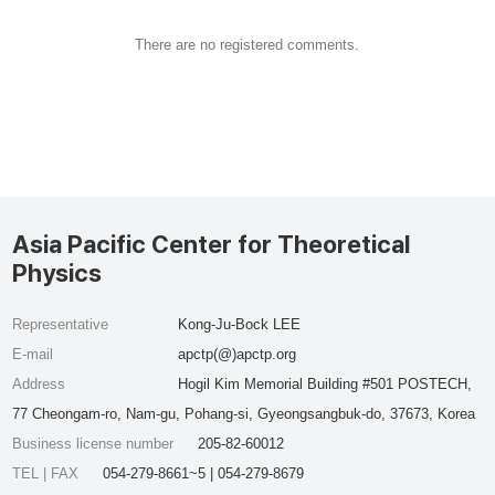
There are no registered comments.
Asia Pacific Center for Theoretical
Physics
Representative
Kong-Ju-Bock LEE
E-mail
apctp(@)apctp.org
Address
Hogil Kim Memorial Building #501 POSTECH,
77 Cheongam-ro, Nam-gu, Pohang-si, Gyeongsangbuk-do, 37673, Korea
Business license number
205-82-60012
TEL | FAX
054-279-8661~5 | 054-279-8679