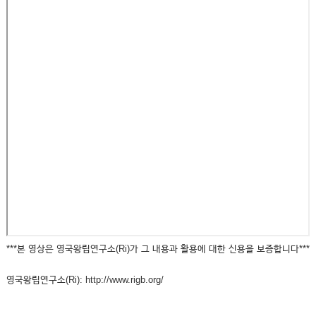
***본 영상은 영국왕립연구소(Ri)가 그 내용과 활용에 대한 신용을 보증합니다***
영국왕립연구소(Ri): http://www.rigb.org/