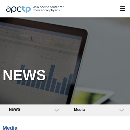
NEWS
NEWS
Media
Media