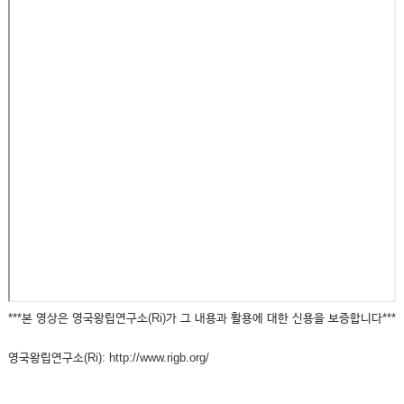
***본 영상은 영국왕립연구소(Ri)가 그 내용과 활용에 대한 신용을 보증합니다***
영국왕립연구소(Ri): http://www.rigb.org/